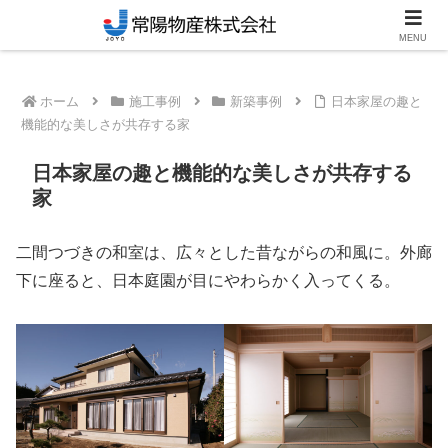
笠間市のリフォーム・新築対応工務店
MENU
ホーム
施工事例
新築事例
日本家屋の趣と
機能的な美しさが共存する家
日本家屋の趣と機能的な美しさが共存する
家
二間つづきの和室は、広々とした昔ながらの和風に。外廊
下に座ると、日本庭園が目にやわらかく入ってくる。