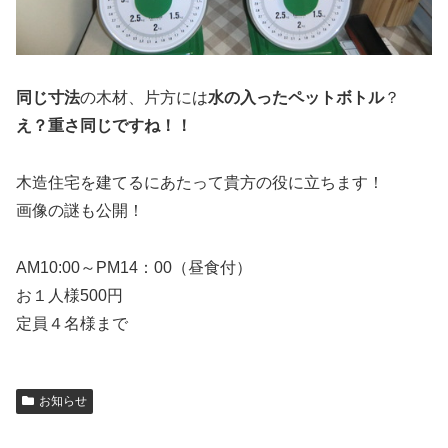
同じ寸法
の木材、片方には
水の入ったペットボトル
？
え？重さ同じですね！！
木造住宅を建てるにあたって貴方の役に立ちます！
画像の謎も公開！
AM10:00～PM14：00（昼食付）
お１人様500円
定員４名様まで
お知らせ